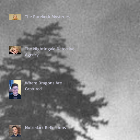
The Purebeck Mysteries
The Nightingale Detective
Agency
Where Dragons Are
Captured
Nobledark Reflections