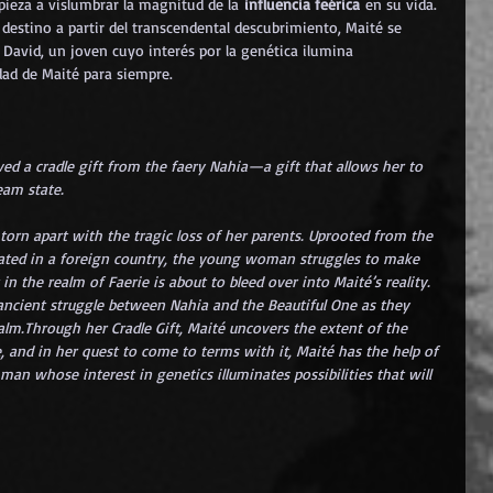
ieza a vislumbrar la magnitud de la 
influencia feérica
 en su vida. 
 destino a partir del transcendental descubrimiento, Maité se 
David, un joven cuyo interés por la genética ilumina 
dad de Maité para siempre.
ed a cradle gift from the faery Nahia—a gift that allows her to 
eam state.
torn apart with the tragic loss of her parents. Uprooted from the 
ated in a foreign country, the young woman struggles to make 
 in the realm of Faerie is about to bleed over into Maité’s reality. 
 ancient struggle between Nahia and the Beautiful One as they 
ealm.Through her Cradle Gift, Maité uncovers the extent of the 
, and in her quest to come to terms with it, Maité has the help of 
man whose interest in genetics illuminates possibilities that will 