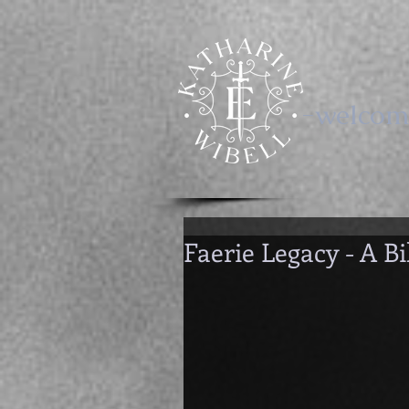
-welcom
Faerie Legacy - A B