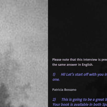
Please note that this interview is pre
the same answer in English.
1)     Hi! Let’s start off with yo
one.
Patricia Bossano
2)     This is going to be a great
Your book is available in both Sp