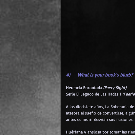
4)     What is your book’s blurb?
Herencia Encantada 
(Faery Sight)
Serie El Legado de Las Hadas 1 
(Faeri
A los diecisiete años, La Soberanía d
atesora el sueño de convertirse, algú
antes de morir desvían sus ilusiones.
Huérfana y ansiosa por tomar las rien