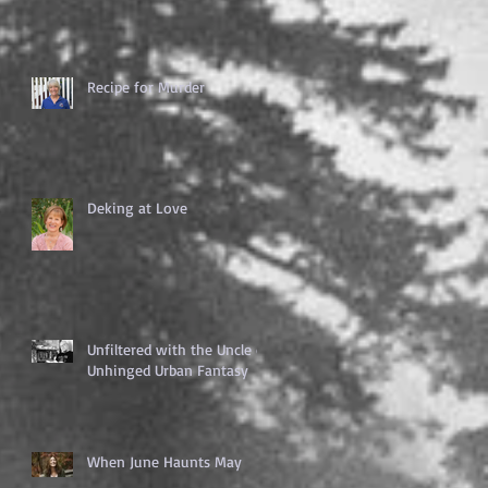
Recipe for Murder
Deking at Love
Unfiltered with the Uncle of
Unhinged Urban Fantasy
When June Haunts May