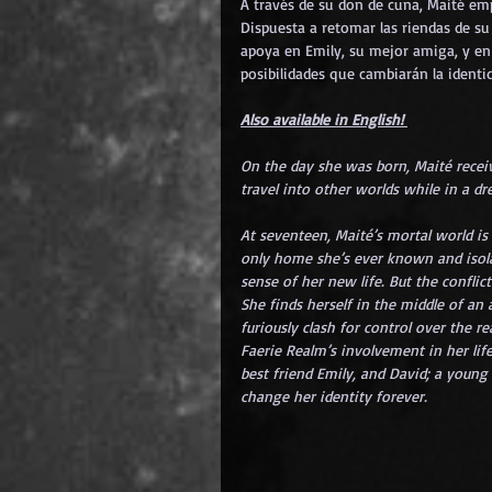
A través de su don de cuna, Maité emp
Dispuesta a retomar las riendas de su
apoya en Emily, su mejor amiga, y en 
posibilidades que cambiarán la identi
Also available in English! 
On the day she was born, Maité receiv
travel into other worlds while in a dr
At
 s
eventeen, Maité’s mortal world is 
only home she’s ever known and isol
sense of her new life. But the conflict
She finds herself in the middle of an
furiously clash for control over the r
Faerie Realm’s involvement in her life
best friend Emily, and David; a young 
change her identity forever.