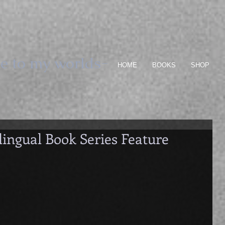
e to my worlds-
HOME
BOOKS
SHOP
ilingual Book Series Feature