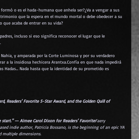
 formó o es el hada-humana que anhela ser?¿Va a vengar a sus 
trimonio que la espera en el mundo mortal o debe obedecer a su 
o que acaba de entrar en su vida?
padres, incluso si eso significa reconocer el lugar que le 
.
, Nahia, y amparada por la Corte Luminosa y por su verdadero 
ar a la insidiosa hechicera Arantxa.Confía en que nada impedirá 
 las Hadas… Nada hasta que la identidad de su prometido es 
rd, Readers' Favorite 5-Star Award, and the Golden Quill of 
 start." — Aimee Carol Dixon for Readers' Favorite
Faery 
ased indie author, Patricia Bossano, is the beginning of an epic YA 
d multiple dimensions.