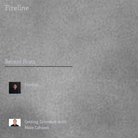
Fireline
Getting Grimdark
with Mike Cahoon
Recent Posts
Fireline
Getting Grimdark with
Mike Cahoon